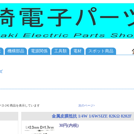
板
機構部品
電源関係
工具類
電材
スポット商品
ズ
品中 [1-24] 商品を表示しています
次のページ>
金属皮膜抵抗 1/4W 1/6WSIZE 82KΩ 8202F
30円(内税)