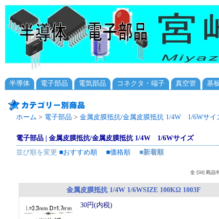
半導体
電子部品
電気部品
コネクタ・端子
真空管
基
ホーム
>
電子部品
>
金属皮膜抵抗/金属皮膜抵抗 1/4W 1/6Wサイ
電子部品 | 金属皮膜抵抗/金属皮膜抵抗 1/4W 1/6Wサイズ
並び順を変更
■おすすめ順
■価格順
■新着順
全 [50] 商
金属皮膜抵抗 1/4W 1/6WSIZE 100KΩ 1003F
30円(内税)