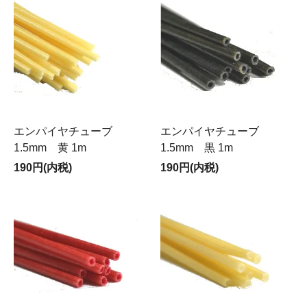
エンパイヤチューブ
エンパイヤチューブ
1.5mm 黄 1m
1.5mm 黒 1m
190円(内税)
190円(内税)