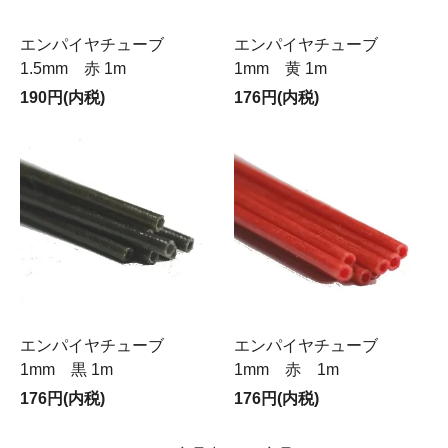
エンパイヤチューブ
エンパイヤチューブ
1.5mm 赤 1m
1mm 黄 1m
190円(内税)
176円(内税)
エンパイヤチューブ
エンパイヤチューブ
1mm 黒 1m
1mm 赤 1m
176円(内税)
176円(内税)