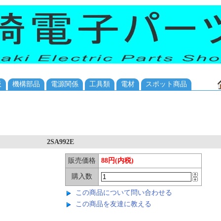
板
機構部品
電源関係
工具類
電材
スポット商品
2SA992E
販売価格
88円(内税)
購入数
この商品について問い合わせる
この商品を友達に教える