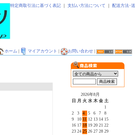
特定商取引法に基づく表記
｜
支払い方法について
｜
配送方法･
ホーム
|
マイアカウント
|
お問い合わせ
|
2026年8月
日
月
火
水
木
金
土
1
2
3
4
5
6
7
8
9
10
11
12
13
14
15
16
17
18
19
20
21
22
23
24
25
26
27
28
29