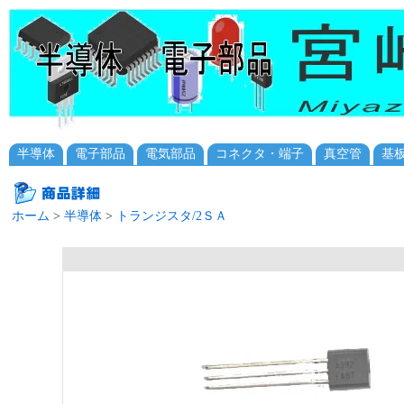
半導体
電子部品
電気部品
コネクタ・端子
真空管
基
ホーム
>
半導体
>
トランジスタ/2ＳＡ