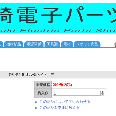
板
機構部品
電源関係
工具類
電材
スポット商品
DS-450-R オルタネイト 赤
販売価格
200円(内税)
購入数
この商品について問い合わせる
この商品を友達に教える