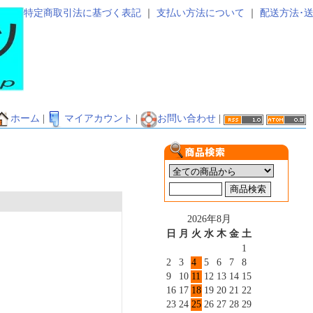
特定商取引法に基づく表記
｜
支払い方法について
｜
配送方法･
ホーム
|
マイアカウント
|
お問い合わせ
|
2026年8月
日
月
火
水
木
金
土
1
2
3
4
5
6
7
8
9
10
11
12
13
14
15
16
17
18
19
20
21
22
23
24
25
26
27
28
29