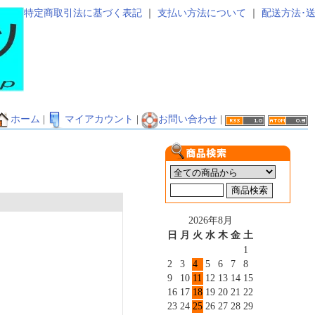
特定商取引法に基づく表記
｜
支払い方法について
｜
配送方法･
ホーム
|
マイアカウント
|
お問い合わせ
|
2026年8月
日
月
火
水
木
金
土
1
2
3
4
5
6
7
8
9
10
11
12
13
14
15
16
17
18
19
20
21
22
23
24
25
26
27
28
29