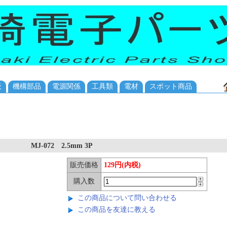
板
機構部品
電源関係
工具類
電材
スポット商品
MJ-072 2.5mm 3P
販売価格
129円(内税)
購入数
この商品について問い合わせる
この商品を友達に教える