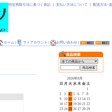
特定商取引法に基づく表記
｜
支払い方法について
｜
配送方法･
ホーム
|
マイアカウント
|
お問い合わせ
|
2026年8月
日
月
火
水
木
金
土
1
2
3
4
5
6
7
8
9
10
11
12
13
14
15
16
17
18
19
20
21
22
23
24
25
26
27
28
29