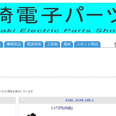
板
機構部品
電源関係
工具類
電材
スポット商品
品中 [1-5] 商品を表示しています
A16L-JGM-24D-2
1,175円(内税)