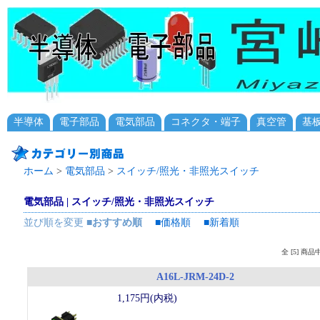
半導体
電子部品
電気部品
コネクタ・端子
真空管
基
ホーム
>
電気部品
>
スイッチ/照光・非照光スイッチ
電気部品 | スイッチ/照光・非照光スイッチ
並び順を変更
■おすすめ順
■価格順
■新着順
全 [5] 商
A16L-JRM-24D-2
1,175円(内税)